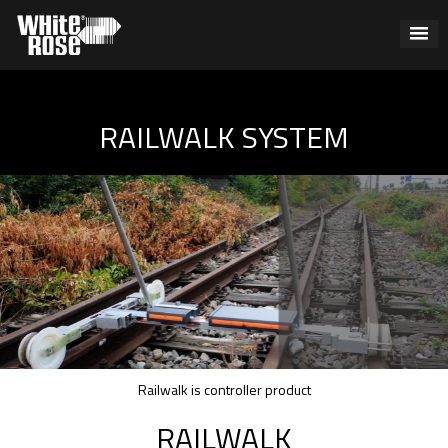
RAILWALK SYSTEM
Railwalk is controller product
RAILWALK