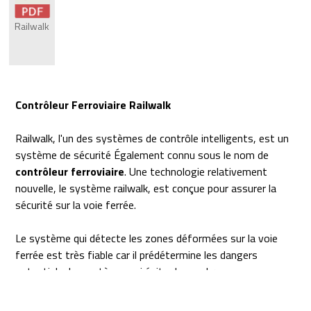
Railwalk
Contrôleur Ferroviaire Railwalk
Railwalk, l'un des systèmes de contrôle intelligents, est un
système de sécurité Également connu sous le nom de
contrôleur ferroviaire
. Une technologie relativement
nouvelle, le système railwalk, est conçue pour assurer la
sécurité sur la voie ferrée.
Le système qui détecte les zones déformées sur la voie
ferrée est très fiable car il prédétermine les dangers
potentiels. Le système, qui évite de nombreux
inconvénients, est contrôlé et fonctionnel car il offre une
protection à 100%.