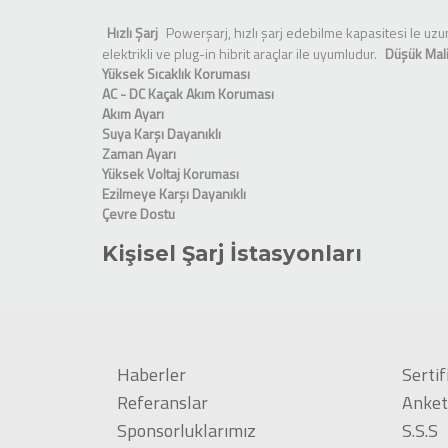
Hızlı Şarj
Powerşarj, hızlı şarj edebilme kapasitesi le uzun
elektrikli ve plug-in hibrit araçlar ile uyumludur.
Düşük Mal
Yüksek Sıcaklık Koruması
AC - DC Kaçak Akım Koruması
Akım Ayarı
Suya Karşı Dayanıklı
Zaman Ayarı
Yüksek Voltaj Koruması
Ezilmeye Karşı Dayanıklı
Çevre Dostu
Kişisel Şarj İstasyonları
Evinizin konforunda sadece sizin kullanımınız için bir tas
sizin kullanabileceğiniz bir şarj istasyonuna sahip olmaktır.
istsyonları sahip olduğu güvenlik sertifikaları ile size güven
istasyonu için yeterli alana sahip oldukları takdirde artık ev
bulma endişesi yaşamadan araçlarını evlerinde powerşarj i
Haberler
Sertif
Siteler İçin Şarj İstasyonları
Referanslar
Anket
Sponsorluklarımız
S.S.S
Toplu konut veya rezidans gibi ortak yaşam alanları için e