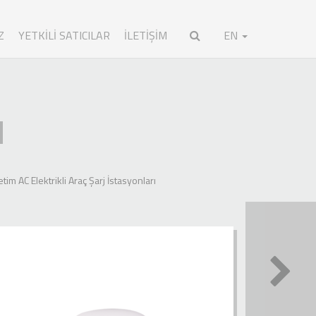
Z
YETKILI SATICILAR
İLETİŞİM
EN
u
tim AC Elektrikli Araç Şarj İstasyonları