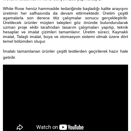
White Rose henüz hammadde tedariğinde başladığı kalite arayışını
üretimin her safhasında da devam ettirmektedir. Üretim çeşitli
aşamalarla son derece titiz çalışmalar sonucu gerçekleştirilir.
Üretilecek ürünler müşteri talepleri göz önünde bulundurularak
uzman proje ekibi tarafından tasarım çalışmaları yapılıp, teknik
hesaplar ve imalat çizimleri tamamlanır. Üretim süreci; Kaynaklı
imalat, Talaşlı imalat, boya ve otomasyon sistemi olmak üzere dört
temel bölümden oluşur.
İmalatı tamamlanan ürünler çeşitli testlerden geçirilerek hazır hale
getirilir.