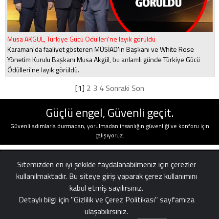
Musa AKGÜL, Türkiye Gücü Ödülleri'ne layık görüldü
Karaman'da faaliyet gösteren MÜSİAD'ın Başkanı ve White Rose
Yönetim Kurulu Başkanı Musa Akgül, bu anlamlı günde Türkiye Gücü
Ödülleri'ne layık görüldü.
[1]
2
3
4
Sonraki
Son
Güçlü engel, Güvenli geçit.
Güvenli adımlarla durmadan, yorulmadan insanlığın güvenliği ve konforu için
çalışıyoruz.
Sitemizden en iyi şekilde faydalanabilmeniz için çerezler
kullanılmaktadır. Bu siteye giriş yaparak çerez kullanımını
kabul etmiş sayılırsınız.
Detaylı bilgi için "Gizlilik ve Çerez Politikası" sayfamıza
ulaşabilirsiniz.
Gizlilik
Yasal
Bize Ulaşın
|
|