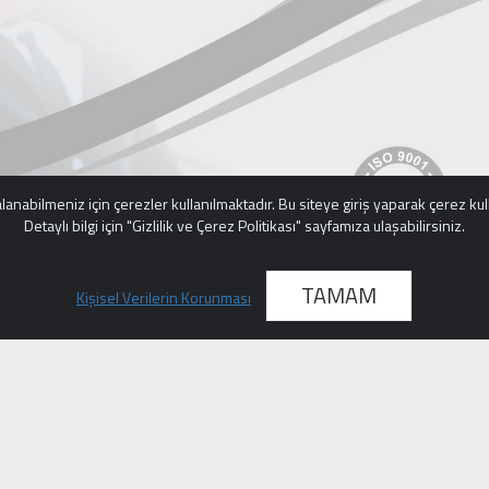
anabilmeniz için çerezler kullanılmaktadır. Bu siteye giriş yaparak çerez kull
Detaylı bilgi için "Gizlilik ve Çerez Politikası" sayfamıza ulaşabilirsiniz.
TAMAM
Kişisel Verilerin Korunması