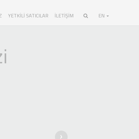
Z
YETKILI SATICILAR
İLETİŞİM
EN
i