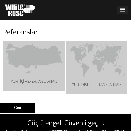
Referanslar
YURTİÇİ REFERANSLARIMIZ
YURTDIŞI REFERANSLARIMIZ
Güçlü engel, Güvenli geçit.
Güvenli adımlarla durmadan, yorulmadan insanlığın güvenliği ve konforu için