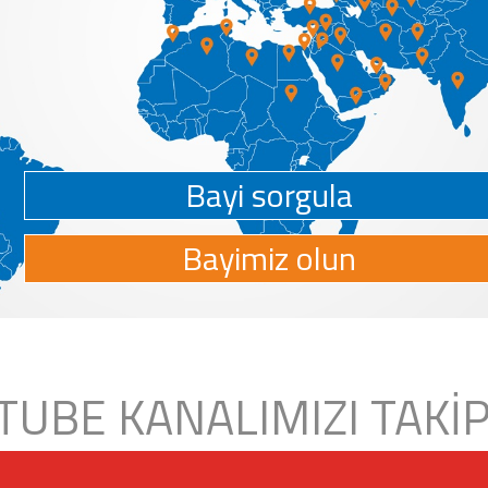
Bayi sorgula
Bayimiz olun
TUBE KANALIMIZI TAKİP