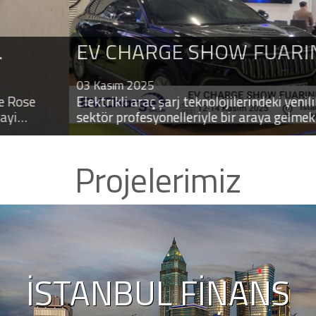
INTERTRAFFI
 CHARGE SHOW FUARINDAYIZ !
Amsterdam RA
ENKI 2024
asım 2025
trikli araç şarj teknolojilerindeki yeniliklerimizi paylaşm
ör profesyonelleriyle bir araya gelmek için sizleri stand
iyoruz.
Projelerimiz
İSTANBUL FINANS