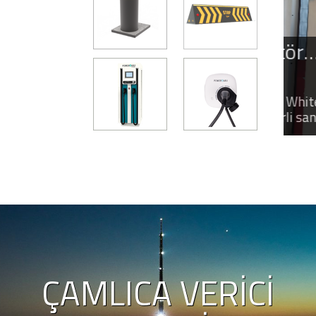
avunma Sanayii Sektör
EV
an White Rose Ziyaret
03 K
 Sanayii Sektör Kurulu heyeti, White Rose
Elek
ret ederek üretim, teknoloji ve yerli sanayi
sekt
ında bilgi aldı.
bekl
ÇAMLICA VERICI