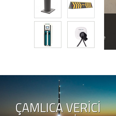
avunma Sanayii Sektör
EV
an White Rose Ziyaret
03 K
 Sanayii Sektör Kurulu heyeti, White Rose
Elek
ret ederek üretim, teknoloji ve yerli sanayi
sekt
ında bilgi aldı.
bekl
ÇAMLICA VERICI