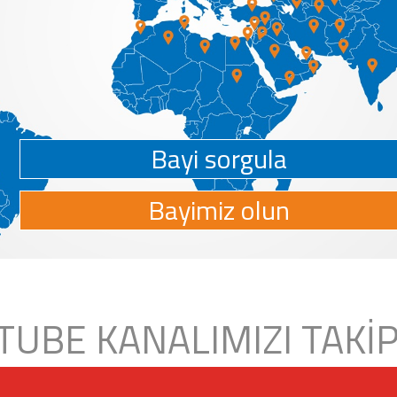
Bayi sorgula
Bayimiz olun
TUBE KANALIMIZI TAKİP