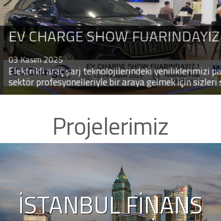
INTERTRAFFI
 CHARGE SHOW FUARINDAYIZ !
Amsterdam RA
ENKI 2024
asım 2025
trikli araç şarj teknolojilerindeki yeniliklerimizi paylaşm
ör profesyonelleriyle bir araya gelmek için sizleri stand
iyoruz.
Projelerimiz
İSTANBUL FINANS