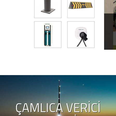
avunma Sanayii Sektör
EV
an White Rose Ziyaret
03 K
 Sanayii Sektör Kurulu heyeti, White Rose
Elek
ret ederek üretim, teknoloji ve yerli sanayi
sekt
ında bilgi aldı.
bekl
ÇAMLICA VERICI