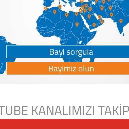
Bayi sorgula
Bayimiz olun
TUBE KANALIMIZI TAKİP