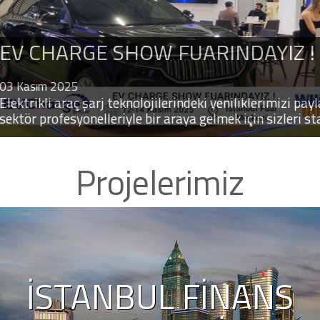
INTERTRAFFI
 CHARGE SHOW FUARINDAYIZ !
Amsterdam RA
ENKI 2024
asım 2025
trikli araç şarj teknolojilerindeki yeniliklerimizi paylaşm
ör profesyonelleriyle bir araya gelmek için sizleri stand
iyoruz.
Projelerimiz
İSTANBUL FINANS